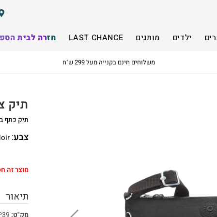
רים
ילדים
מותגים
LAST CHANCE
חזרה לבית הספ
משלוחים חינם בקנייה מעל 299 ש"ח
תיק צד g Izellah
תיק כתף בינ
צבע
:
oir
מוצר זה חס
תיאור
מק"ט:
P39