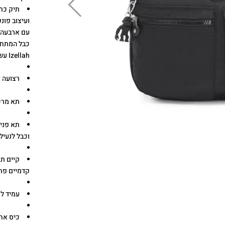
תיק כת
ועיצוב פונ
עם ארבעה כ
כבל המתחב
Izellah עשוי מבד קל, עמיד בפני מים מושלם לשימוש לאורך כל השנה
רצועה אלכ
תא מרכז
תא פנימ
וכבל לנעי
קיים תא
קדמיים פת
עמיד למ
כיס אחו