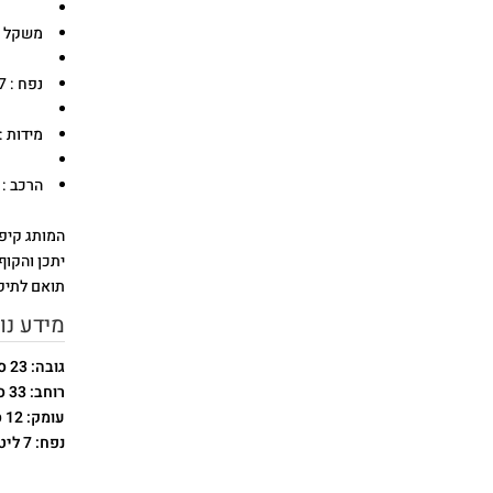
משקל : 0 32 ק
נפח : 7 ליטר
מידות : רוחב 33 ס"מ | גוב
הרכב : פוליאמיד %
המותג קיפ
יתכן והקוף
תואם לתיק
מידע נו
גובה: 23 ס"מ
רוחב: 33 ס"מ
עומק: 12 ס"מ
נפח: 7 ליטר