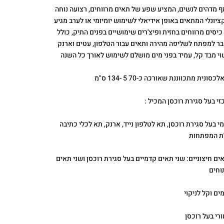
ף מדהים לנשים, המציע שפע של תאים מרווחים, רצועה נוחה
קציונלי המתאים באופן אידיאלי לשימוש יומיומי או לערב מגיע
יסים מרווחים בחזית ופיצ'רים שימושיים בפנים התיק, כולל
ר למפתח לשליפה מהירה ותאים עבור הטלפון, עטים וארנק
סונית מתכווננת שאורכה כ-70 5 -134 ס"מ
י בעל סגירת רוכסן המכיל :
י בעל סגירת רוכסן, תא לטלפון נייד, ארנק, תא לכלי כתיבה
לת המפתחות
ים חיצוניים: שני תאים קדמיים בעל סגירת רוכסן ושני תאים
וחים
ים וקל לניקוי
רי בעל רוכסן