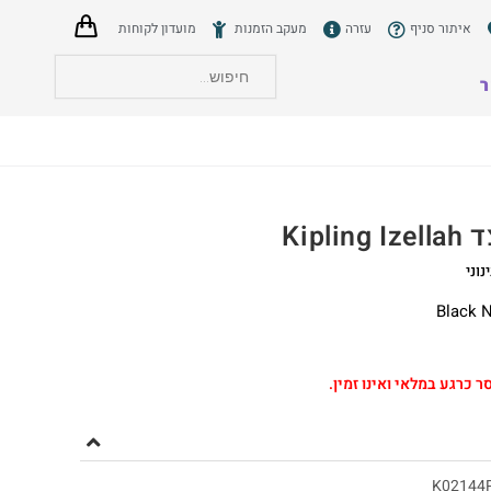
איתור סניף
עזרה
מעקב הזמנות
מועדון לקוחות
ר
הצט
Kiplin
וני
Black N
ר כרגע במלאי ואינו זמין.
K02144