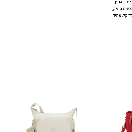
אים באופן
פנים התיק,
אים עבור הטלפון, עטים וארנק. Izellah עשוי מבד קל, עמיד