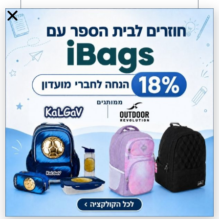
אימייל*
טלפון*
מה השאלה שלך*
שליחה