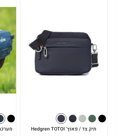
נוחות ופונקציות: פאוץ לגבר –
הקולקציה שלנו מציעה מבחר רח
מראה נקי וסולידי שמתאים לכל בגד, פאוץ' שחור מבית לקוסט או 
פאוץ' לגבר בגזרה קומפקטית של Outdoor Revolution הוא התשובה.
לייף-סטייל: תיקי פאוץ' לנשים –
כאן מחכה לכם שילוב מדויק בי
ניטרליים ורכים, או ללכת על קו נועז יותר עם הדפס מנומר. הק
הבסיסיים, לצד פאוצים בגזרות מעוגלות וקלילות של מותג האיכות Hedgren – פתרון מושלם ומינימלי לסיבוב קניות, יציאה לקפה או טיול בח
הגודל והצבע שעושים את ההבדל –
פאוץ' קטן –
הבחירה המינימליסטית והמדויקת ביותר לרגעים שב
פאוץ' גדול –
למי שלא אוהב להצטמצם. פתרון נהדר לטיולי יום 
הגב.
בוחרים את הגוון שלכם –
בקטלוג תמצאו דגמים בשלל צבעים, החל
כהים וקלאסיים.
אילו מותגים מובילים תמצאו בקטלוג שלנו?
תיק צד / פאוץ' Hedgren TOTOI
בינלאומיים המציעים איכות ללא פשרות: