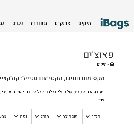
תיקים
ארנקים
מזוודות
נשים
גב
פאוצ'ים
»
תיקים
מקסימום חופש, מקסימום סטייל: קולקציית הפ
פעם הוא היה פריט של טיולים בלבד, אבל היום הפאוץ' הוא פרי
יוצאים לאימון או מתכננים את הטיסה הבאה – תיקי פאוץ סוג
עוד
מחפשים פאוץ לגבר או לאי
מגדר
סוג מוצר
מותג
נפח
צבע
שישדרגו לכם את האאוטפיט ברגע.
מה מחכה לכם בקטלוג הפאוצ'ים שלנו?