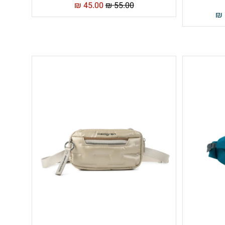
₪
45.00
₪
55.00
₪