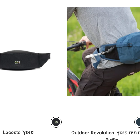
ב של פאוצ'ים לגבר המותאמים במיוחד לקצב החיים המודרני. אם אתם מחפשים
קלווין קליין הוא הבחירה הבטוחה. זקוקים לפתרון פונקציונלי ליום-יום? תיק
ן אופנה אורבנית לפרקטיות יומיומית. תוכלו לבחור תיק פאוץ' לנשים בגוונים
ולקציה כוללת פאוץ' גדול לנשים שרוצות לקחת איתן קצת יותר מחפצי הערך
ו"ל.
הם אתם יוצאים מהבית רק עם הנייד וכרטיס האשראי.
שבו נכנסים בקלות גם משקפי שמש, מטען נייד ופריטים נוספים בלי להעמיס על
 מגווני פסטל מיוחדים, דרך פאוץ' לבן שמעניק מראה קיצי ועדין, ועד לגוונים
כשמדובר בחפצי הערך שלכם, אין תחליף לרוכסנים חזקים, בדים דוחי מים וחלוקת תאים חכמה. באתר iBags תהנו ממבחר פאוצ'ים של מותגים
פאוץ' Lacoste
מערכת מים פאוץ' Outdoor Revolution