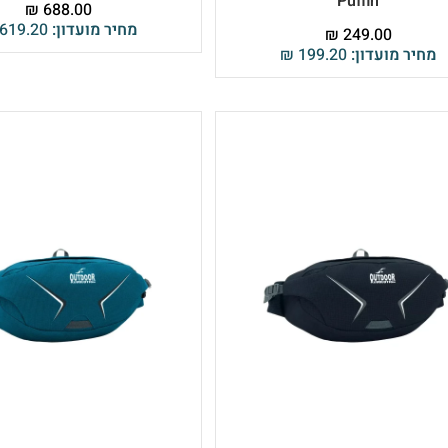
Puffin
₪
688.00
המותג הבלגי האהוב שמצטיין בבדים קלילים, עמידים ובעלי הגנת RFID. בין אם אתם מחפשים מראה נינוח ומשוחרר
מחיר מועדון:
619.20
₪
249.00
ימו לכם בדיוק.
מחיר מועדון:
199.20
₪
גו נחשק ויוקרתי עם מראה ספורט-אלגנט מנצח.
ונים, כולל דגמי ספרינט קלילים ופאוצ'ים המשלבים מערכות מים מובנות לריצה
צרה במיוחד מתוך היכרות עמוקה עם הצרכים וההעדפות של הלקוחות שלנו. דגמי
בים אופנתיים – שילוב מנצח שמעניק לכם את הסטייל הנכון ואת התמורה המשתלמת
החופש והנוחות שלכם מתחילים כאן. בחרו עכשיו את העיצוב המדויק עבורכם, הצטרפו למועדון הלקוחות של iBags ותיהנו ממחירים בלעדיים,