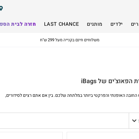
רים
ילדים
מותגים
LAST CHANCE
חזרה לבית הספ
משלוחים חינם בקנייה מעל 299 ש"ח
אוצ'ים של iBags
ט החובה האופנתי והפרקטי ביותר במלתחה שלכם. בין אם אתם רצים לסידורים,
רים לכם את הפינה בצורה מושלמת ומאפשרים לכם חופש תנועה.
שה? כאן ב-iBags תמצאו את הטרנדים החמים – החל מדגמי פאוצ'ים זולים ונגישים ועד פאוצ'ים מהמותגים המובילים