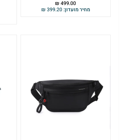
₪
499.00
Hedgren (הדגרן) –
מחיר מועדון:
399.20
₪
שמתאים בול לשילוב עם טישרט וג'ינס, ובין אם דגם מעוצב לאירוע – דגמי Ziva או Jun של הדגרן יתא
Lacoste & Calvin Klein –
לחובבי מותגי העל שרוצים לשלב לו
Outdoor Revolution –
הפתרון האולטימטיבי לחובבי שטח ואימ
ורכיבה מקצועית.
iBags Collection –
קולקציית המותג הפרטי שלנו, שפותחה ויו
iBags מציעים פתרונות נשיאה אורבניים, טבעוניים ובעיצו
ביותר למחיר.
הנחות המתעדכנות ישירות בעגלה ומשלוח מהיר עד הבית!