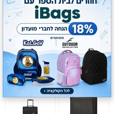
מזוודה קשיחה גדולה
Samsonite S`Cure 75/28
₪
1,345.00
מחיר מועדון:
941.50
₪