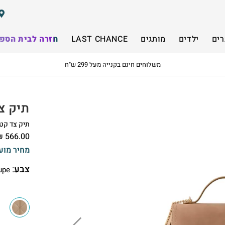
רים
ילדים
מותגים
LAST CHANCE
חזרה לבית הספ
משלוחים חינם בקנייה מעל 299 ש"ח
תיק צד קטן 
תיק צד קטן
₪
566.00
מחיר מוע
צבע
:
upe