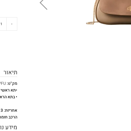
-
תיאור
מק"ט:
VFU
•תא ראשי 
• בתא הראש
אחריות: 3 חודשים
הרכב חומרים:  60% POLYURETHANE 40%
מידע נו