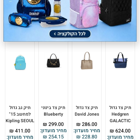
מוצרים קשורים
תיק צד גדול
תיק צד גדול
תיק צד בינוני
תיק גב גדול
Hedgren
David Jones
Blueberty
למחשב 15"
Kipling SEOUL
GALACTIC
₪
299.00
₪
286.00
מחיר מועדון:
מחיר מועדון:
₪
411.00
₪
624.00
₪
254.15
₪
228.80
מחיר מועדון:
מחיר מועדון: