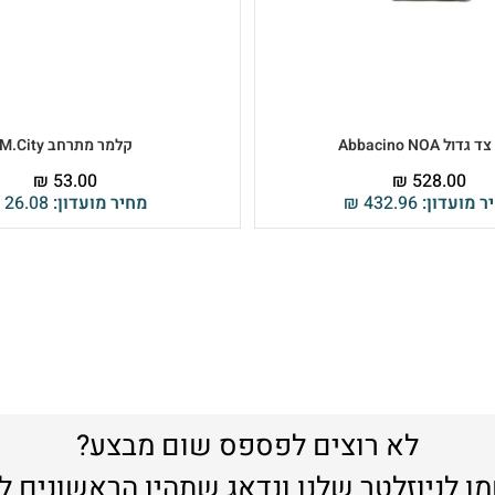
דול Abbacino NOA
קלמר מתרחב M.City
₪
53.00
₪
528.00
ר מועדון:
432.96
₪
מחיר מועדון:
26.08
לא רוצים לפספס שום מבצע?
ו לניוזלטר שלנו ונדאג שתהיו הראשונים ל