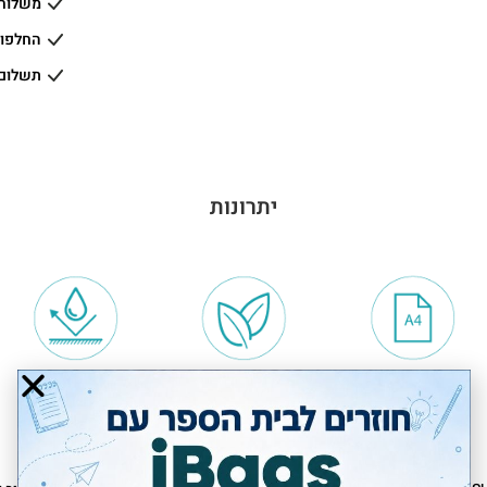
משלוחים
החלפות
תשלום
יתרונות
מתאים לגודל A4
טבעוני VEGAN
דוחה מים