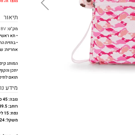
מוצר זה חס
תיאור
מק"ט:
1BV
• תא ראשי 
• בחזית הת
אחריות: שנתיים הרכ
המותג קיפ
יתכן והקוף
תואם לתיק
מידע נו
גובה: 45 ס"מ
רוחב: 39.5 ס"מ
נפח: 15 ליטר
משקל: 0.24 ק"ג