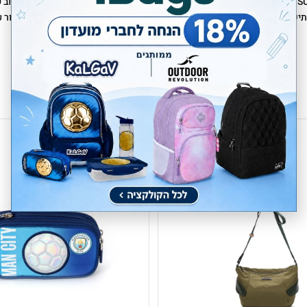
SUPERTABOO הוא תיק מלא אופי שמוכן לצאת לכל הרפתקה. עם סגירת שרוך קלילה ועיצו
תיק המושלם לשגרה דינמית. בין שיעור לטיול ספונטני, הוא תמיד שם כדי לשמור 
החשובים ולהוסיף טאץ' כיפי לכל רגע.