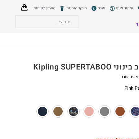
איתור סניף
עזרה
מעקב הזמנות
מועדון לקוחות
ר
הצט
 Kipling SUPERTABOO
ני עם שרוך
Pink P