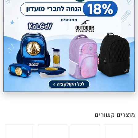
משלוחים חינם בקניה מעל 299 ₪
AMITA נולד מתוך קולקציית G.RILLA GIRLZ שמביאה איתה עוצמה,
חופש ונגיעה צעירה. תיק גב שמתחבר אלייך מהבוקר עד הערב, עם עיצוב
נקי ומודרני שמצליח להיות גם פרקטי וגם מלא חיים. מספיק מרווח כדי
לשאת את כל מה שאת צריכה, אבל נשאר קליל כך שתמיד תרגישי
חופשייה לנוע. AMITA לא רק משדרג את היום שלך, אלא גם מכניס לתוכו
חלק מהסיפור של קולקציית G.RILLA GIRLZ, קולקציה שנועדה לנשים
שלא מתפשרות על נוחות, סטייל ואופי.
מוצרים קשורים