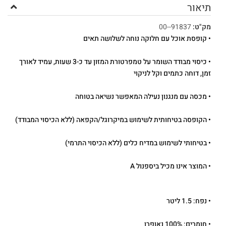
תיאור
מק"ט:
91837--00
• קופסת אוכל עם חלוקה נוחה לשלושה תאים
• כיסוי מבודד השומר על טמפרטורת המזון עד כ-3 שעות, עמיד לאורך
זמן, דוחה כתמים וקל לניקוי
• מכסה עם מנגנון נעילה המאפשר נשיאה בטוחה
• הקופסה בטיחותית לשימוש במיקרוגל/הקפאה (ללא הכיסוי המבודד)
• בטיחותי לשימוש במדיח כלים (ללא הכיסוי התרמי)
• המוצר אינו מכיל ביספנול A
• נפח: 1.5 ליטר
• חומרים: 100% נאופרן