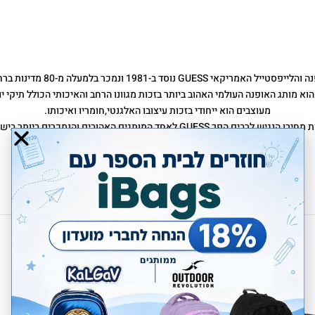
אמריקאי GUESS נוסד ב-1981 ונמכר בלמעלה מ-80 מדינות ברחבי העולם.
ותג GUESS הוא מותג האופנה העולמי האהוב ביותר בזכות מגוונו הרחב והאיכותי הכולל תיקי
מעוצבים הוא ייחודי בזכות עיצובו האלגנטי,חומריו ואיכותו.
 הנגיש לרבים הפך GUESS לאחד המותגים האהובים והנמכרים ביותר בישראל.