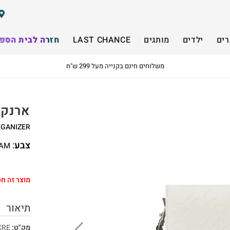
רים
ילדים
מותגים
LAST CHANCE
חזרה לבית הספ
משלוחים חינם בקנייה מעל 299 ש"ח
ארנק גדול S
RGANIZER
צבע
:
AM
מוצר זה חס
תיאור
מק"ט:
CRE