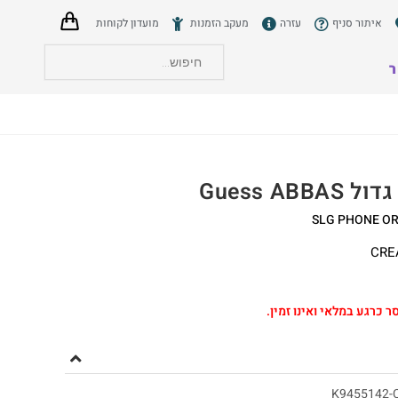
איתור סניף
עזרה
מעקב הזמנות
מועדון לקוחות
ר
הצט
Guess ABBA
SLG PHONE O
CRE
ר כרגע במלאי ואינו זמין.
K9455142-