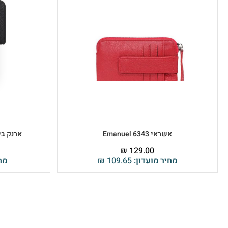
אשראי Emanuel 6343
ארנק בינ
₪
129.00
מחיר מועדון:
109.65
₪
מח