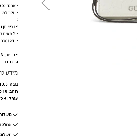
• ארנק נסגר עם
• חלון לת.
ז.
או רישיון נ
• 2 תאים פתוחים למסמכים או שטרות.
• תא נסגר עם רוכ
אחריות: 3 חודשים
הרכב בד: ד
מידע נו
גובה: 10.3 ס"מ
רוחב: 18 ס"מ
עומק: 4 ס"מ
משלוחים
החלפות
תשלום