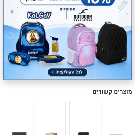
RFID
משלוחים חינם בקניה מעל 299 ₪
MONEY LOVE הוא ארנק בינוני שמצליח לשלב סדר מדויק עם מראה
אלגנטי. שלושה כיסים פנימיים, תא מרכזי עם רוכסן ותאי כרטיסים
מאורגנים שומרים שכל פריט יישב במקום הנכון. תא שקוף לתעודת זהות
או רישיון נהיגה ותא ייעודי לשטרות מוסיפים שכבת נוחות יומיומית. זהו
ארנק קליל שמתאים לכל מי שמעדיפה סדר בלי להתפשר על סטייל.
מוצרים קשורים