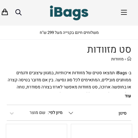
משלוחים חינם בקנייה מעל 299 ש"ח
סט מזוודות
»
מזוודות
ב- iBags תמצאו סטים של מזוודות איכותיות, במגוון עיצובים ודגמים
ממותגים מובילים, המתאימים לכל סוג נסיעה. בין אם מדובר בטיסה קצרה
או בחופשה ארוכה, סט מזוודות מאפשר לארוז בצורה מסודרת, נוחה
ואלגנטית. כל הסטים כוללים מזוודות בגדלים שונים – קטנה, בינונית
עוד
וגדולה – ומציעים פתרון אידיאלי ליחידים, זוגות או משפחות שמחפשים
שילוב של נוחות, עמידות ועיצוב.
שם מוצר
סינון
היתרונות של סט מזוודות איכותי
רכישת סט מזוודות איכותי עם מספר מזוודות בגדלים שונים יחסוך לכם
זמן, כסף והתעסקות מיותרת. במקום לקנות כל מזוודה בנפרד, תוכלו
להזמין דרך האתר סט מזוודות במבצע ממותגים מובילים, וליהנות מעיצוב