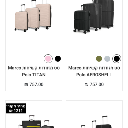
רגישים ויקרים. כמו כן, מגוון הצבעים והעיצובים מאפשר לכם לזהות את
הסט בקלות גם במסועי שדות תעופה עמוסים, והעמידות הגבוהה לצד
המשקל הקל מבטיחים חוויית שימוש ארוכת טווח.
הזמן לבחור את הסט שלכם
כאן תמצאו פתרון משתלם, עמיד ואיכותי שיבטיח כי החופשה או הנסיעה
העסקית הבאה שלכם תתחיל כמו שצריך, עם סט מזוודות מושלם. גלו את
המבחר הרחב של סט מזוודות ממותגים באתר שלנו, השוו בין הדגמים
השונים ובחרו את הסט המושלם עבורכם שילווה אתכם לאורך שנים.
סט מזוודות קשיחות Marco
סט מזוודות קשיחות Marco
Polo TITAN
Polo AEROSHELL
₪
757.00
₪
757.00
מחיר מקורי
1211 ₪