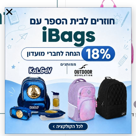
דור בית הבובות של גבי Kal Gav
₪
79.00
מחיר מועדון:
64.78
₪