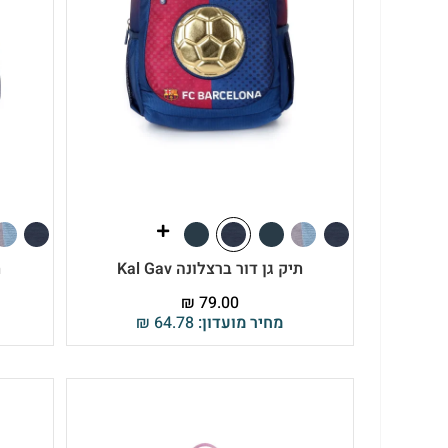
תיק גן דור ברצלונה Kal Gav
ת
₪
79.00
מחיר מועדון:
64.78
₪