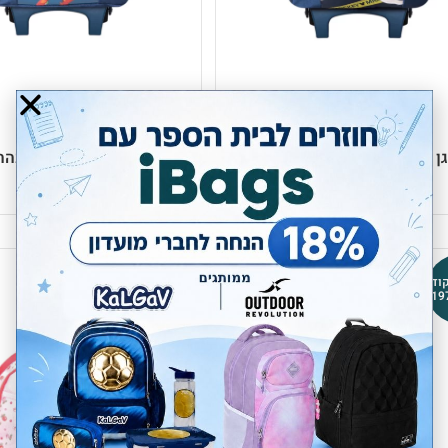
 מיקי מאוס כחול כהה Kal Gav
טרול גן פטרוניקס כחול כהה al Gav
₪
119.00
₪
119.00
קוד
79 ש"ח קוד
קופון 1979