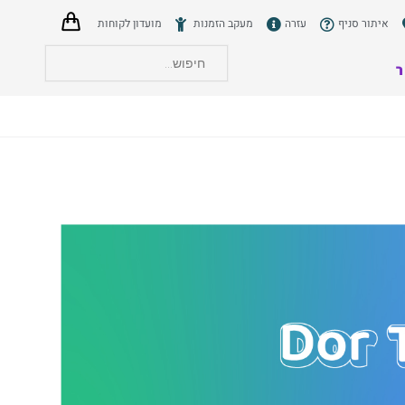
איתור סניף
עזרה
מעקב הזמנות
מועדון לקוחות
ר
הצט