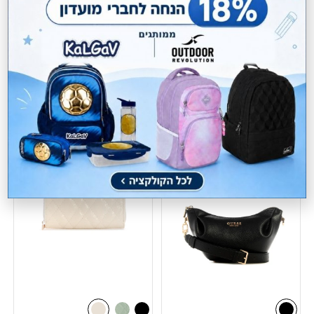
תיק גב בינוני Guess
₪
629.00
מחיר מועדון:
377.40
₪